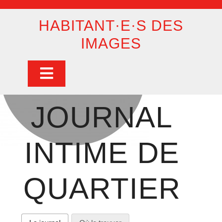
Skip
to
HABITANT·E·S DES
content
IMAGES
Open
Button
JOURNAL
INTIME DE
QUARTIER