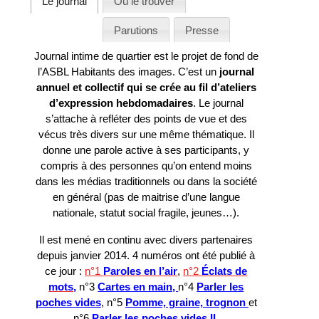
Le journal
Où le trouver
Parutions
Presse
Journal intime de quartier est le projet de fond de
l’ASBL Habitants des images. C’est un
journal
annuel et collectif qui se crée au fil d’ateliers
d’expression hebdomadaires
. Le journal
s’attache à refléter des points de vue et des
vécus très divers sur une même thématique. Il
donne une parole active à ses participants, y
compris à des personnes qu’on entend moins
dans les médias traditionnels ou dans la société
en général (pas de maitrise d’une langue
nationale, statut social fragile, jeunes…).
Il est mené en continu avec divers partenaires
depuis janvier 2014. 4 numéros ont été publié à
ce jour :
n°1
Paroles en l’air
,
n°2
Éclats de
mots,
n°3
Cartes en main,
n°4
Parler les
poches vides
, n°5
Pomme, graine, trognon
et
n°6
Parler les poches vides II
.