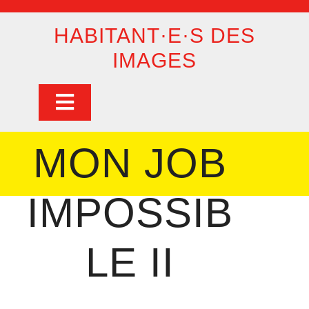
Skip
to
HABITANT·E·S DES
content
IMAGES
Open
Button
MON JOB
IMPOSSIB
LE II