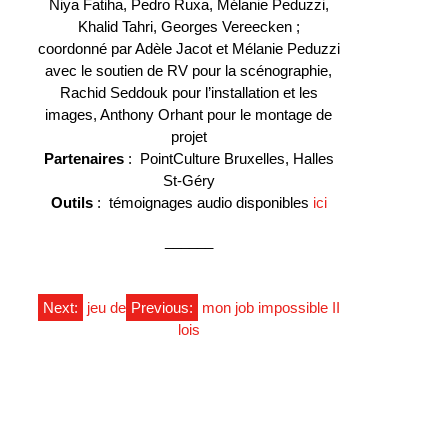
Niya Fatiha, Pedro Ruxa, Mélanie Peduzzi,
Khalid Tahri, Georges Vereecken ;
coordonné par Adèle Jacot et Mélanie Peduzzi
avec le soutien de RV pour la scénographie,
Rachid Seddouk pour l’installation et les
images, Anthony Orhant pour le montage de
projet
Partenaires
: PointCulture Bruxelles, Halles
St-Géry
Outils
: témoignages audio disponibles
ici
______
NAVIGATION
Next:
jeu de
Previous:
mon job impossible II
lois
DE