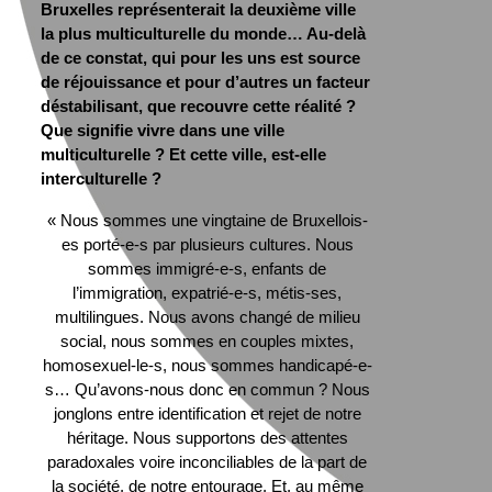
Bruxelles représenterait la deuxième ville
la plus multiculturelle du monde… Au-delà
de ce constat, qui pour les uns est source
de réjouissance et pour d’autres un facteur
déstabilisant, que recouvre cette réalité ?
Que signifie vivre dans une ville
multiculturelle ? Et cette ville, est-elle
interculturelle ?
« Nous sommes une vingtaine de Bruxellois-
es porté-e-s par plusieurs cultures. Nous
sommes immigré-e-s, enfants de
l’immigration, expatrié-e-s, métis-ses,
multilingues. Nous avons changé de milieu
social, nous sommes en couples mixtes,
homosexuel-le-s, nous sommes handicapé-e-
s… Qu’avons-nous donc en commun ? Nous
jonglons entre identification et rejet de notre
héritage. Nous supportons des attentes
paradoxales voire inconciliables de la part de
la société, de notre entourage. Et, au même