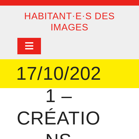
Skip
to
HABITANT·E·S DES
content
IMAGES
Open
Button
17/10/202
1 –
CRÉATIO