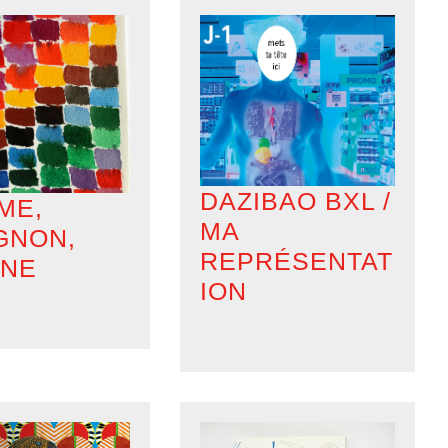
DAZIBAO BXL /
ME,
MA
GNON,
REPRÉSENTAT
INE
ION