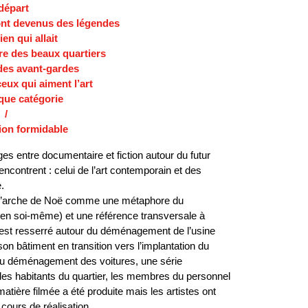
départ
ont devenus des légendes
ien qui allait
re des beaux quartiers
 des avant-gardes
eux qui aiment l’art
que catégorie
/
ion formidable
ges entre documentaire et fiction autour du futur
contrent : celui de l’art contemporain et des
e.
 de l’arche de Noë comme une métaphore du
, en soi-même) et une référence transversale à
s’est resserré autour du déménagement de l’usine
n bâtiment en transition vers l’implantation du
du déménagement des voitures, une série
 les habitants du quartier, les membres du personnel
tière filmée a été produite mais les artistes ont
 cours de réalisation.