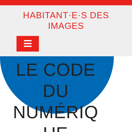
Skip
to
HABITANT·E·S DES
content
IMAGES
Open
Button
LE CODE
DU
NUMÉRIQ