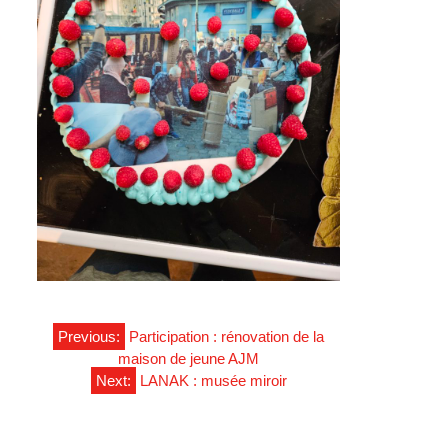
NAVIGATION
Previous:
Participation : rénovation de la
maison de jeune AJM
Next:
LANAK : musée miroir
DE