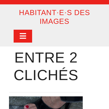
Skip
to
HABITANT·E·S DES
content
IMAGES
Open
Button
ENTRE 2
CLICHÉS