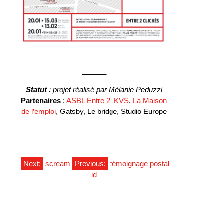
______
Statut
: projet réalisé par Mélanie Peduzzi
Partenaires
:
ASBL Entre 2
,
KVS
,
La Maison
de l’emploi
, Gatsby, Le bridge, Studio Europe
______
NAVIGATION
Next:
scream
Previous:
témoignage postal
id
DE